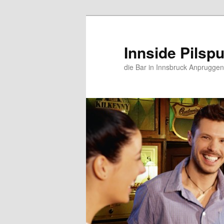
Zum
Zum
primären
sekundären
Inhalt
Inhalt
Innside Pilsp
springen
springen
die Bar in Innsbruck Anpruggen 