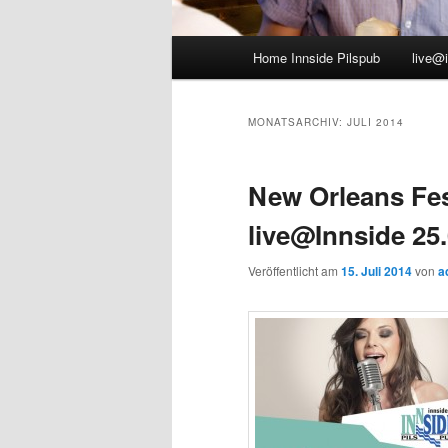
Hauptmenü
Home Innside Pilspub
live@
MONATSARCHIV:
JULI 2014
New Orleans Fes
live@Innside 25.
Veröffentlicht am
15. Juli 2014
von
a