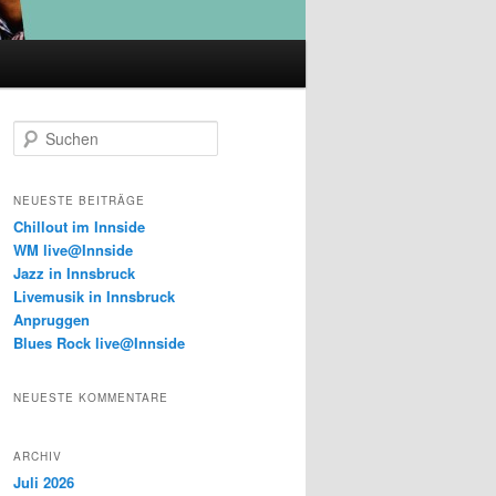
S
u
c
h
NEUESTE BEITRÄGE
e
Chillout im Innside
n
WM live@Innside
Jazz in Innsbruck
Livemusik in Innsbruck
Anpruggen
Blues Rock live@Innside
NEUESTE KOMMENTARE
ARCHIV
Juli 2026