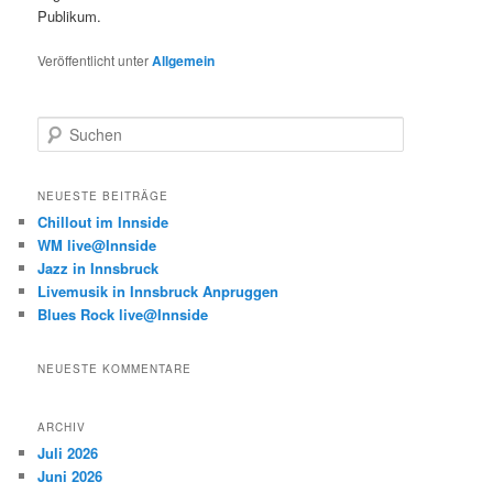
Publikum.
Veröffentlicht unter
Allgemein
S
u
c
h
NEUESTE BEITRÄGE
e
Chillout im Innside
n
WM live@Innside
Jazz in Innsbruck
Livemusik in Innsbruck Anpruggen
Blues Rock live@Innside
NEUESTE KOMMENTARE
ARCHIV
Juli 2026
Juni 2026