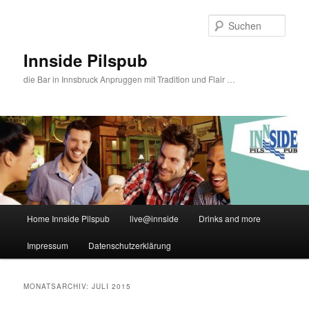
Zum
Zum
primären
sekundären
Such
Inhalt
Inhalt
springen
springen
Innside Pilspub
die Bar in Innsbruck Anpruggen mit Tradition und Flair …
Hauptmenü
Home Innside Pilspub
live@innside
Drinks and more
Impressum
Datenschutzerklärung
MONATSARCHIV:
JULI 2015