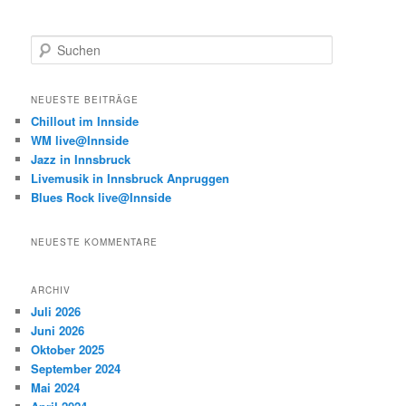
S
u
c
h
NEUESTE BEITRÄGE
e
Chillout im Innside
n
WM live@Innside
Jazz in Innsbruck
Livemusik in Innsbruck Anpruggen
Blues Rock live@Innside
NEUESTE KOMMENTARE
ARCHIV
Juli 2026
Juni 2026
Oktober 2025
September 2024
Mai 2024