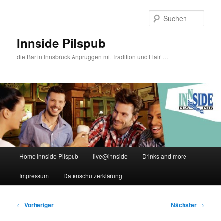
Zum
primären
Such
Inhalt
springen
Innside Pilspub
die Bar in Innsbruck Anpruggen mit Tradition und Flair …
Hauptmenü
Home Innside Pilspub
live@innside
Drinks and more
Impressum
Datenschutzerklärung
Beitragsnavigation
←
Vorheriger
Nächster
→