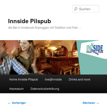
Zum
primären
Such
Inhalt
springen
Innside Pilspub
die Bar in Innsbruck Anpruggen mit Tradition und Flair …
Hauptmenü
Home Innside Pilspub
live@innside
Drinks and more
Impressum
Datenschutzerklärung
Beitragsnavigation
←
Vorheriger
Nächster
→