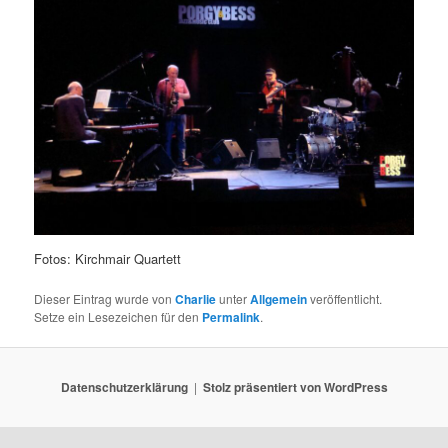
Fotos: Kirchmair Quartett
Dieser Eintrag wurde von
Charlie
unter
Allgemein
veröffentlicht.
Setze ein Lesezeichen für den
Permalink
.
Datenschutzerklärung
Stolz präsentiert von WordPress