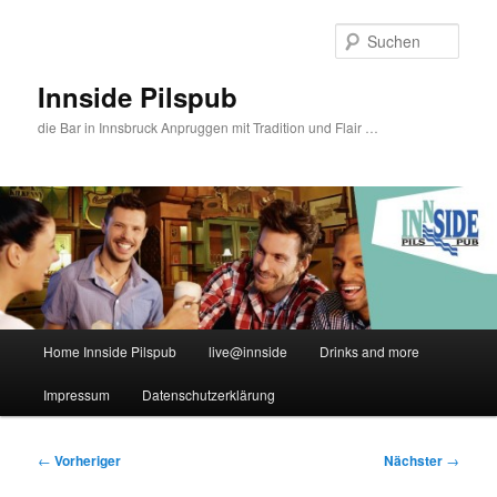
Zum
primären
Such
Inhalt
springen
Innside Pilspub
die Bar in Innsbruck Anpruggen mit Tradition und Flair …
Hauptmenü
Home Innside Pilspub
live@innside
Drinks and more
Impressum
Datenschutzerklärung
Beitragsnavigation
←
Vorheriger
Nächster
→