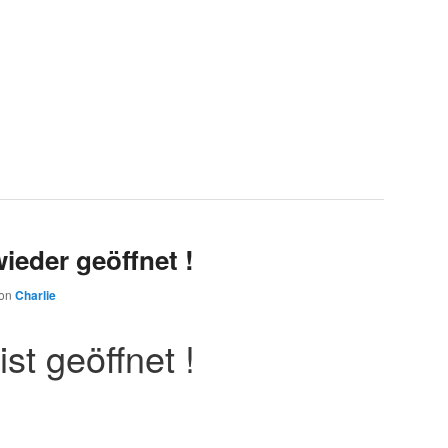
wieder geöffnet !
on
Charlie
st geöffnet !