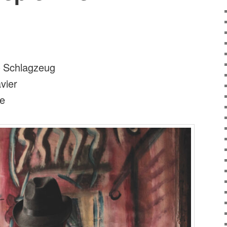
– Schlagzeug
vier
re