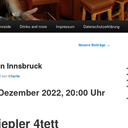
innside
Drinks and more
Impressum
Datenschutzerklärung
Neuere Beiträge
→
in Innsbruck
2
von
Charlie
 Dezember 2022, 20:00 Uhr
epler 4tett