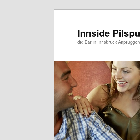
Zum
Zum
primären
sekundären
Inhalt
Inhalt
Innside Pilsp
springen
springen
die Bar in Innsbruck Anpruggen 