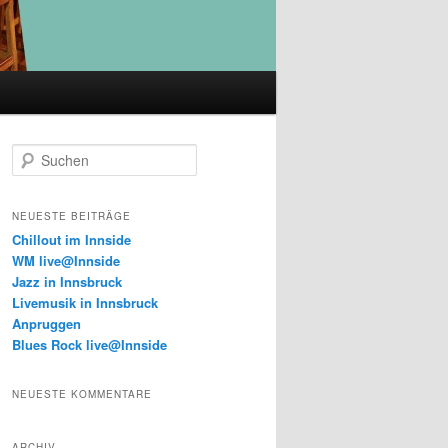
S
u
c
h
NEUESTE BEITRÄGE
e
Chillout im Innside
n
WM live@Innside
Jazz in Innsbruck
Livemusik in Innsbruck
Anpruggen
Blues Rock live@Innside
NEUESTE KOMMENTARE
ARCHIV