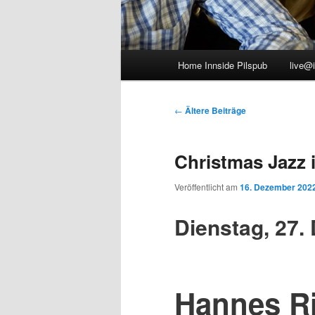
Hauptmenü
Home Innside Pilspub
live@
Beitragsnavigation
←
Ältere Beiträge
Christmas Jazz 
Veröffentlicht am
16. Dezember 202
Dienstag, 27.
Hannes Ri